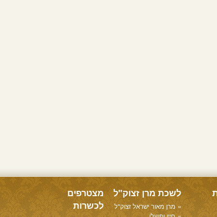
ת
לשכת מרן זצוק"ל
מצטרפים
לכשרות
מרן מאור ישראל זצוק"ל
חייו ופועלו