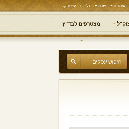
מאמרים
שו"ת
גלריות
יצירת קשר
צוק"ל
מצטרפים לבד"ץ