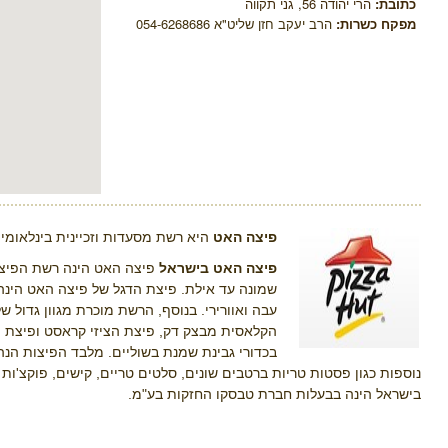
כתובת:
הרי יהודה 56, גני תקווה
מפקח כשרות:
הרב יעקב חזן שליט"א 054-6268686
פיצה האט
היא רשת מסעדות וזכיינית בינלאומית
פיצה האט בישראל
פיצה האט הינה רשת הפיצר
שמונה עד אילת. פיצת הדגל של פיצה האט הינה
עבה ואוורירי. בנוסף, הרשת מוכרת מגוון גדול 
הקלאסית מבצק דק, פיצת הציזי קראסט ופיצת 
בכדורי גבינת שמנת בשוליים. מלבד הפיצות הנה
נוספות כגון פסטות טריות ברטבים שונים, סלטים טריים, קישים, פוקצ'ות 
בישראל הינה בבעלות חברת טבסקו החזקות בע"מ
.