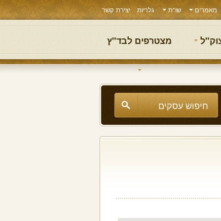
מאמרים
שו"ת
גלריות
יצירת קשר
צוק"ל
מצטרפים לבד"ץ