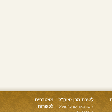
ת
לשכת מרן זצוק"ל
מצטרפים
לכשרות
מרן מאור ישראל זצוק"ל
חייו ופועלו