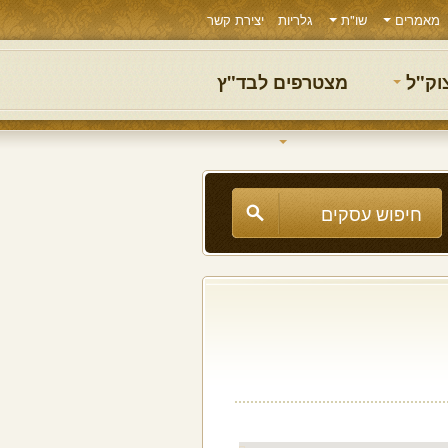
מאמרים
שו"ת
גלריות
יצירת קשר
צוק"ל
מצטרפים לבד"ץ