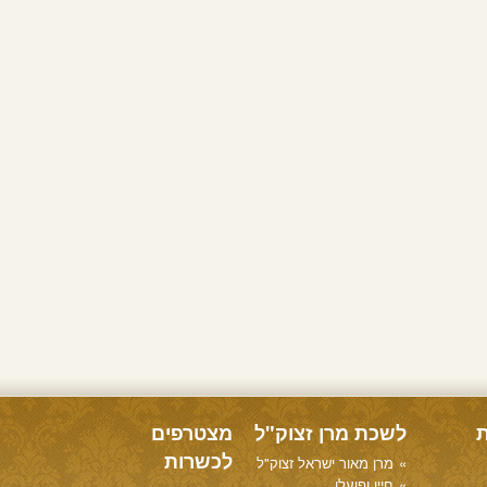
ת
לשכת מרן זצוק"ל
מצטרפים
לכשרות
מרן מאור ישראל זצוק"ל
חייו ופועלו