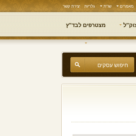
מאמרים
שו"ת
גלריות
יצירת קשר
צוק"ל
מצטרפים לבד"ץ