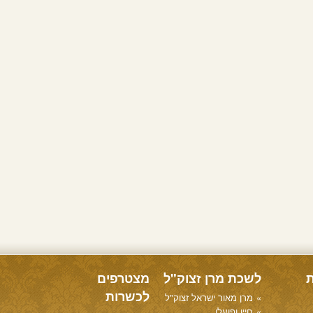
ת
לשכת מרן זצוק"ל
מצטרפים
לכשרות
מרן מאור ישראל זצוק"ל
חייו ופועלו