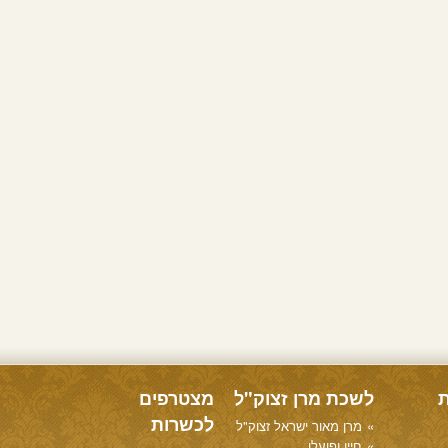
ת
לשכת מרן זצוק"ל
מצטרפים
לכשרות
מרן מאור ישראל זצוק"ל
חייו ופועלו