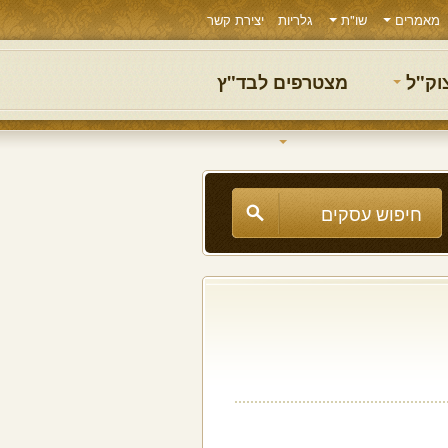
מאמרים
שו"ת
גלריות
יצירת קשר
צוק"ל
מצטרפים לבד"ץ