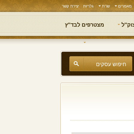
מאמרים
שו"ת
גלריות
יצירת קשר
צוק"ל
מצטרפים לבד"ץ