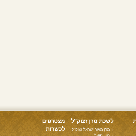
ת
לשכת מרן זצוק"ל
מצטרפים
לכשרות
מרן מאור ישראל זצוק"ל
חייו ופועלו