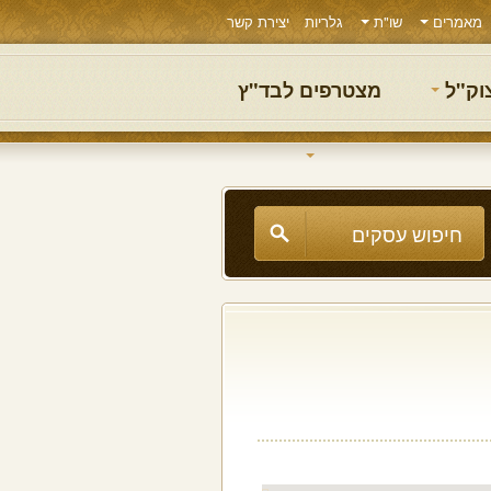
מאמרים
שו"ת
גלריות
יצירת קשר
צוק"ל
מצטרפים לבד"ץ