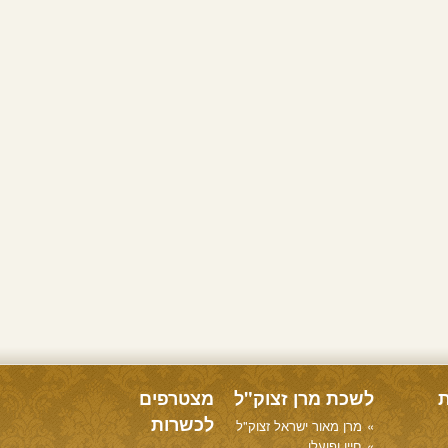
ת
לשכת מרן זצוק"ל
מצטרפים
לכשרות
מרן מאור ישראל זצוק"ל
חייו ופועלו