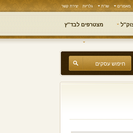
מאמרים
שו"ת
גלריות
יצירת קשר
צוק"ל
מצטרפים לבד"ץ