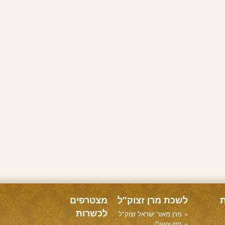
ת
לשכת מרן זצוק"ל
מצטרפים
לכשרות
מרן מאור ישראל זצוק"ל
חייו ופועלו