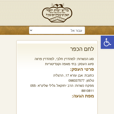
פתח סרגל נגישות
לחם הכפר
סוג הכשרות:
למהדרין חלבי
,
למהדרין פרווה
סיווג העסק:
בתי מאפה וקונדיטוריות
פרטי העסק:
כתובת:
אבן עזרא 17, הרצליה
טלפון:
098337577
מפקח כשרות:
הרב יחזקאל גלילי שליט"א 055-
8810811​
מפת הגעה: