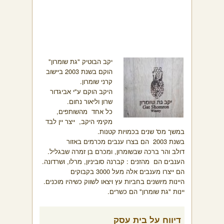
יקב הבוטיק "גת שומרון"
הוקם בשנת 2003 ביישוב
קרני שומרון.
היקב הוקם ע"י אביגדור
שרון וליאור נחום.
כל אחד מהשותפים,
מקימי היקב, ייצר יין לבד
במשך מס' שנים בכמויות קטנות.
בשנת 2003 הם בצרו ענבים מכרמים באזור
דולב והר ברכה שבשומרון, ומכרם בן זמרה שבגליל.
הענבים הם מהזנים : קברנה סוביניון, מרלו, ושרדונה.
הם ייצרו מענבים אלה מעל 3000 בקבוקים
היינות מיושנים בחביות עץ ויצאו לשווק כשיהיו מוכנים.
יינות "גת שומרון" הם כשרים.
דיווח על בית עסק