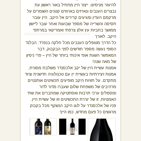
להיעזר מניסיונו. ייצור היין מתחיל באור ראשון עת
נבצרים הענבים ונארזים בארגזים קטנים השומרים על
מרקמם העדין ומגיעים קרירים אל היקב. היין עובר
תסיסה והשרייה של מספר שבועות ואחר עובר ליישון
ממושך בחביות עץ אלון צרפתי ואמריקאי במרתפי
היקב.
לאורך
כל הדרך מטופלים הענבים מכל חלקה בנפרד. הבלנד
הסופי נעשה מספר חודשים לפני הבקבוק, דבר
המאפשר השגת אופי איכותי ביותר של היין – פרי ניסיון
של מאה שנה!
אמנות עשיית היין של יקב אלכסנדר משלבת מסורת,
אמנות ויצירתיות בעשיית יין עם טכנולוגיה חדשנית וציוד
מתקדם. על תוויות היקב מופיעים תכשיטים אותנטיים
מרהיבים של משפחת שלום שעברו מדור לדור
ומסמלים ערכי תרבות ואסתטיקה שמחברים את שתי
האמנויות, זו של יצירת התכשיטים וזו של עשיית היין.
פניו של אלכסנדר על לוגו היקב הנשקף מכל בקבוק
מרגשים כל פעם מחדש, כמו היין!