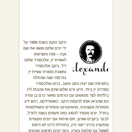
היקב הוקם בשנת 1996 על
ידי יורם שלום ונושא את שם
אביו – מורו והשראתו
לעשיית יין, אלכסנדר שלום
ז"ל. ביקב אלכסנדר
נמשכת מסורת עשיית יין
בת 100 שנה שהחלה
בתוניסיה שם ייצרו הסב והאב, ברונו ואלכסנדר
(סנדרו) יין ביתי. היינן יורם שלום שינק את אהבתו ליין
בילדותו לצד מפגשים עם כורמים מאזור כרם בן זמרה
הם שהביאו אותו להקמת היקב. כאוטודידקט, רכש ידע
מספרות מקצועית, מהאינטרנט ומסיורים והשתלמויות
בחו"ל. יורם מקפיד לנסוע כמה פעמים בשנה לחו"ל,
לבקר ביקבים שונים, יוזם שיחות עם ייננים מקומיים
ומתעניין בדרכי ייצור היין. בתחילת דרכו לא היסס
לשאול גם קולגות בארץ. כיום ייננים חדשים מגיעים