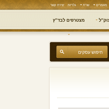
מאמרים
שו"ת
גלריות
יצירת קשר
צוק"ל
מצטרפים לבד"ץ