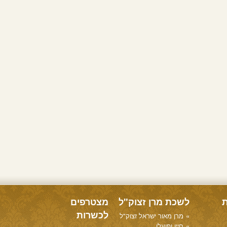
ת
לשכת מרן זצוק"ל
מצטרפים
לכשרות
מרן מאור ישראל זצוק"ל
חייו ופועלו