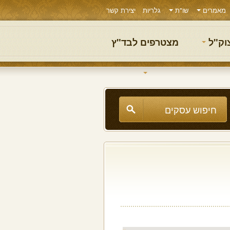
מאמרים
שו"ת
גלריות
יצירת קשר
צוק"ל
מצטרפים לבד"ץ