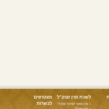
ת
לשכת מרן זצוק"ל
מצטרפים
לכשרות
מרן מאור ישראל זצוק"ל
חייו ופועלו