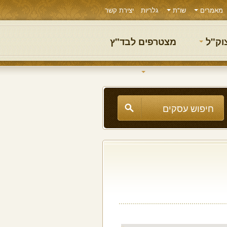
מאמרים
שו"ת
גלריות
יצירת קשר
צוק"ל
מצטרפים לבד"ץ