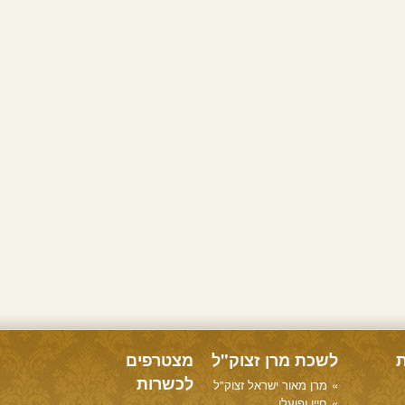
ת
לשכת מרן זצוק"ל
מצטרפים
לכשרות
מרן מאור ישראל זצוק"ל
חייו ופועלו