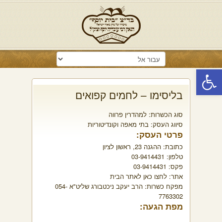
פתח סרגל נגישות
בליסימו – לחמים קפואים
סוג הכשרות:
למהדרין פרווה
סיווג העסק:
בתי מאפה וקונדיטוריות
פרטי העסק:
כתובת:
ההגנה 23, ראשון לציון
טלפון:
03-9414431
פקס:
03-9414431
אתר:
לחצו כאן לאתר הבית
מפקח כשרות:
הרב יעקב ניכטבורג שליט"א 054-
7763302
מפת הגעה: