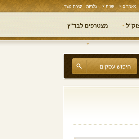
מאמרים
שו"ת
גלריות
יצירת קשר
צוק"ל
מצטרפים לבד"ץ