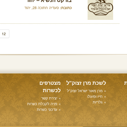
בורקס הנשיא – יהוד
כתובת:
סעדיה חתוכה 28, יהוד
12
ת
לשכת מרן זצוק"ל
מצטרפים
לכשרות
מרן מאור ישראל זצוק"ל
חייו ופועלו
יצירת קשר
גלריות
פניה לקבלת כשרות
עדכוני כשרות