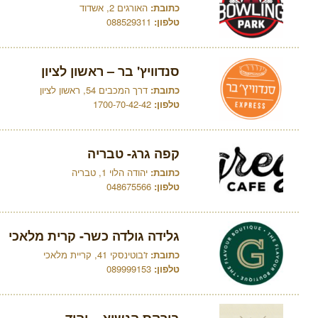
כתובת:
האורגים 2, אשדוד
טלפון:
088529311
סנדוויץ' בר – ראשון לציון
כתובת:
דרך המכבים 54, ראשון לציון
טלפון:
1700-70-42-42
קפה גרג- טבריה
כתובת:
יהודה הלוי 1, טבריה
טלפון:
048675566
גלידה גולדה כשר- קרית מלאכי
כתובת:
ז'בוטינסקי 41, קריית מלאכי
טלפון:
089999153