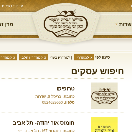
עדכוני כשרות
שרות
מרן ז
סינון לפי
למהדרין
למהדרין בשרי
למהדרין חלבי
למהדרין
חיפוש עסקים
טרופיקו
כתובת:
בריסל 8, שדרות
טלפון:
0524629550
חומוס אור יהודה- תל אביב
כתובת:
דיזנגרוף 167, תל אביב - יפו