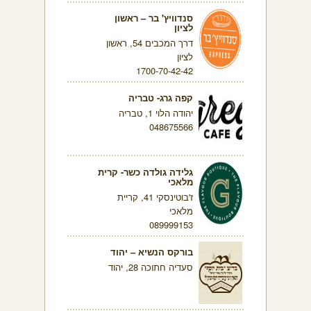
סנדוויץ' בר – ראשון
לציון
דרך המכבים 54, ראשון
לציון
1700-70-42-42
קפה גרג- טבריה
יהודה הלוי 1, טבריה
048675566
גלידה גולדה כשר- קרית
מלאכי
ז'בוטינסקי 41, קריית
מלאכי
089999153
בורקס הנשיא – יהוד
סעדיה חתוכה 28, יהוד