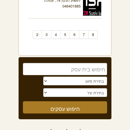
יהושוע חנקין 14, עפולה
046401885
2
3
4
5
6
7
8