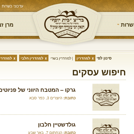
עדכוני כשרות
שרות
מרן ז
סינון לפי
למהדרין
למהדרין בשרי
למהדרין חלבי
למהדרין
חיפוש עסקים
גרקו – המטבח היווני של פניוטים
כתובת:
היוצרים 3, כפר סבא
גולדשטיין חלבון
כתובת:
הנחתום 7, באר שבע