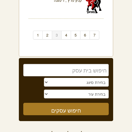
קניון פרץ , דימונה
1
2
3
4
5
6
7