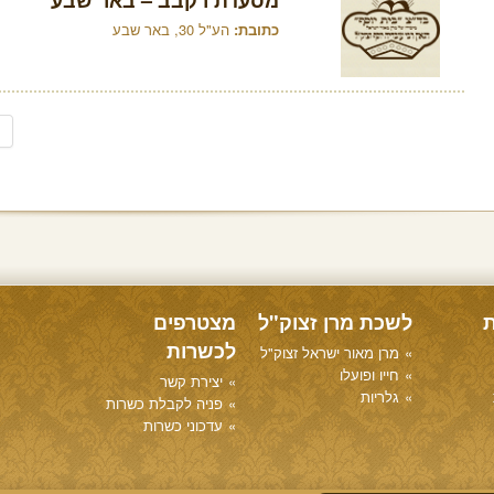
מסעדת רקבב – באר שבע
כתובת:
הע"ל 30, באר שבע
ת
לשכת מרן זצוק"ל
מצטרפים
לכשרות
מרן מאור ישראל זצוק"ל
חייו ופועלו
יצירת קשר
גלריות
פניה לקבלת כשרות
עדכוני כשרות