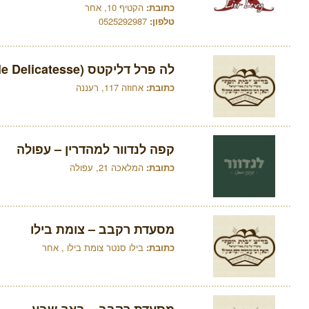
כתובת:
הקטיף 10, אחר
טלפון:
0525292987
לה פרל דליקטס (La Perle Delicatesse)
כתובת:
אחוזה 117, רעננה
קפה לנדוור למהדרין – עפולה
כתובת:
המלאכה 21, עפולה
מסעדת רקבב – צומת בילו
כתובת:
בילו סנטר צומת בילו , אחר