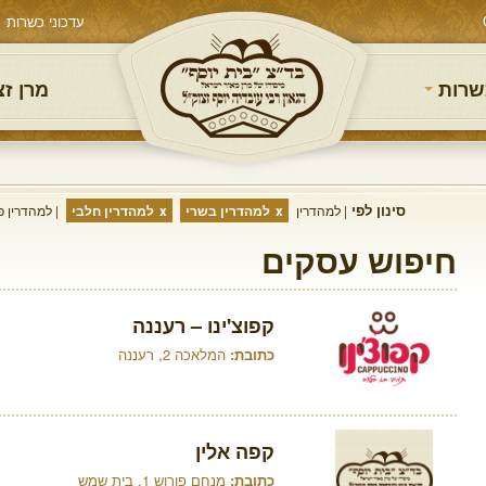
עדכוני כשרות
שרות
מרן ז
סינון לפי
למהדרין
למהדרין בשרי
למהדרין חלבי
למהדרין פ
חיפוש עסקים
קפוצ'ינו – רעננה
כתובת:
המלאכה 2, רעננה
קפה אלין
כתובת:
מנחם פורוש 1, בית שמש