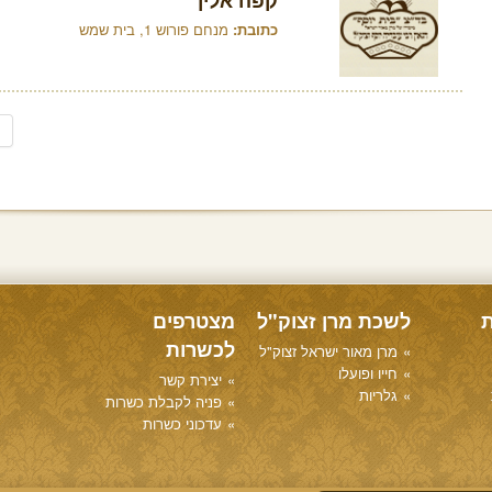
קפה אלין
כתובת:
מנחם פורוש 1, בית שמש
ת
לשכת מרן זצוק"ל
מצטרפים
לכשרות
מרן מאור ישראל זצוק"ל
חייו ופועלו
יצירת קשר
גלריות
פניה לקבלת כשרות
עדכוני כשרות