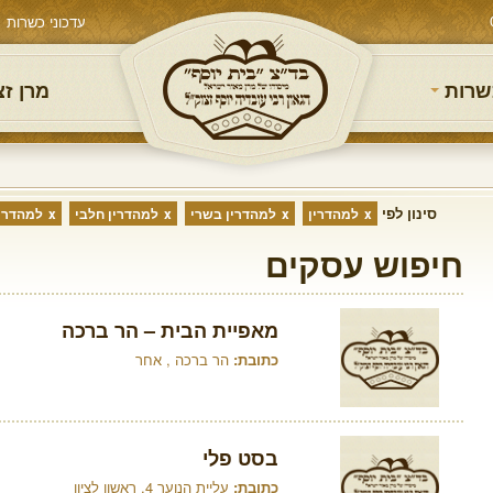
עדכוני כשרות
שרות
מרן ז
סינון לפי
למהדרין
למהדרין בשרי
למהדרין חלבי
למהדרין
חיפוש עסקים
מאפיית הבית – הר ברכה
כתובת:
הר ברכה , אחר
בסט פלי
כתובת:
עליית הנוער 4, ראשון לציון