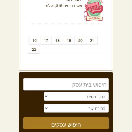
ששת הימים 318, אילת
16
17
18
19
20
21
22