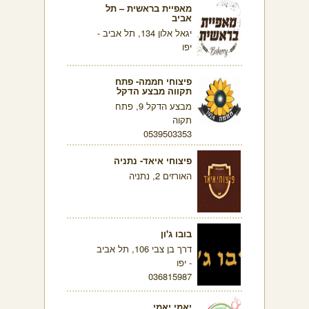
מאפיית בראשית – תל
אביב
יגאל אלון 134, תל אביב -
יפו
פיצוחי חממה- פתח
תקווה מבצע הדקל
מבצע הדקל 9, פתח
תקוה
0539503353
פיצוחי איאד- נתניה
האורזים 2, נתניה
בובו ג'ון
דרך בן צבי 106, תל אביב
- יפו
036815987
יאמי יאמי