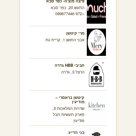
פיצה מוצ'ה- כפר סבא
התעש 20, כפר סבא
+972 099677446
מרי קיטשן
אבני החושן 1, קריית גת
חביבי HBB גדרה
הרצל 3, גדרה
קיטשן בראסרי –
מודיעין
שדרות המלאכות 5,
פארק תעשיות חבל
מודיעין
בני הדייג