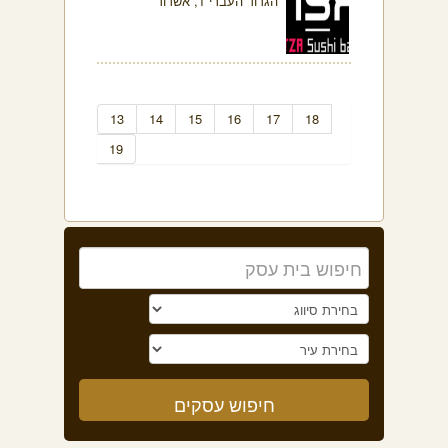
הגדוד העברי 1, אשדוד
13
14
15
16
17
18
19