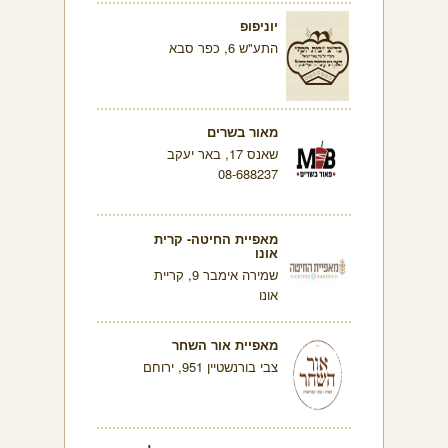
יוניפופ
התע"ש 6, כפר סבא
מאור בשרים
שאנס 17, באר יעקב
08-688237
מאפיית החיטה- קרית
אונו
שמירה אימבר 9, קריית
אונו
מאפיית אור השחר
צבי בורנשטיין 951, ירוחם