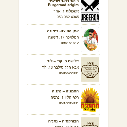
בורגר רואד שריגים
Burgeroad srigim
אשכולות 1, אחר
053-962-4345
אמן הפיצה- דימונה
המלאכה 17, דימונה
086151612
דלישס בייקרי – לוד
אבא הלל סילבר 13, לוד
0505522081
החמניה – נתניה
רלף קליין 1, נתניה
0537285831
הבורקסיה – נתניה