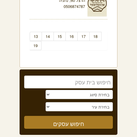
הרצל 60, נתניה
0506874787
13
14
15
16
17
18
19