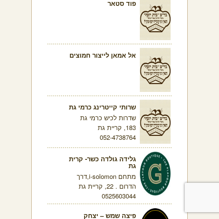
פוד סטאר
אל אמאן לייצור חמוצים
שרותי קייטרינג כרמי גת
שדרות לכיש כרמי גת
183, קריית גת
052-4738764
גלידה גולדה כשר- קרית
גת
מתחם i-solomon,דרך
הדרום . 22, קריית גת
0525603044
פיצה שמש – יצחק