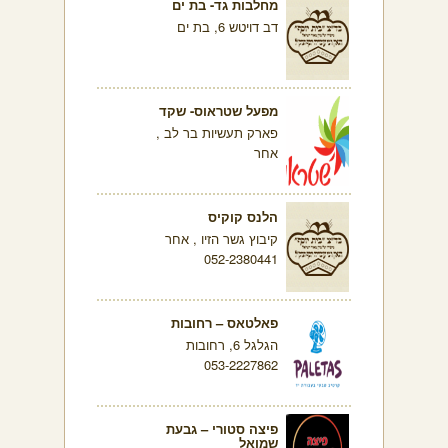
מחלבות גד- בת ים
דב דויטש 6, בת ים
מפעל שטראוס- שקד
פארק תעשיות בר לב ,
אחר
הלנס קוקיס
קיבוץ גשר הזיו , אחר
052-2380441
פאלטאס – רחובות
הגלגל 6, רחובות
053-2227862
פיצה סטורי – גבעת
שמואל