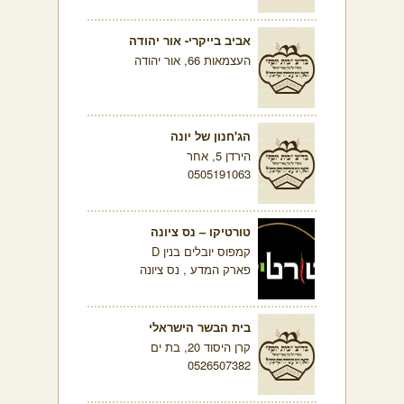
אביב בייקרי- אור יהודה
העצמאות 66, אור יהודה
הג'חנון של יונה
הירדן 5, אחר
0505191063
טורטיקו – נס ציונה
קמפוס יובלים בנין D
פארק המדע , נס ציונה
בית הבשר הישראלי
קרן היסוד 20, בת ים
0526507382