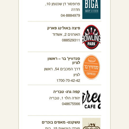
פרופסור דן שכטמן 10,
חדרה
04-8884979
פיצה באולינג פארק
האורגים 2, אשדוד
088529311
סנדוויץ' בר – ראשון
לציון
דרך המכבים 54, ראשון
לציון
1700-70-42-42
קפה גרג- טבריה
יהודה הלוי 1, טבריה
048675566
טשקנט- מאפים בוכרים
מורדי הגטאות 15, בית