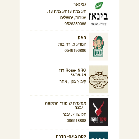
גבינאז'
העוצמה 13העוצמה 13,
עטרות, ירושלים
0528359388
האק
המדע 3, רחובות
0549196886
Rose- NRG רוז
אנ.אר.גי
קיבוץ גונן , אחר
מסעדת שיפודי התקווה
– יבנה
הקישון 7, יבנה
086518888
קפה ביגה- חדרה