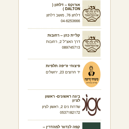
אורוקס – דלתון (
DALTON )
דלתון 76, מושב דלתון
04-6253666
קליית כהן – רחובות
דרך האצ"ל 2, רחובות
089745713
פיצוחי זריפה תלפיות
יד חרוצים 23, ירושלים
ביגה ראשונים- ראשון
לציון
שדרות נים 2, ראשון לציון
0537182172
קפה לנדוור למהדרין –