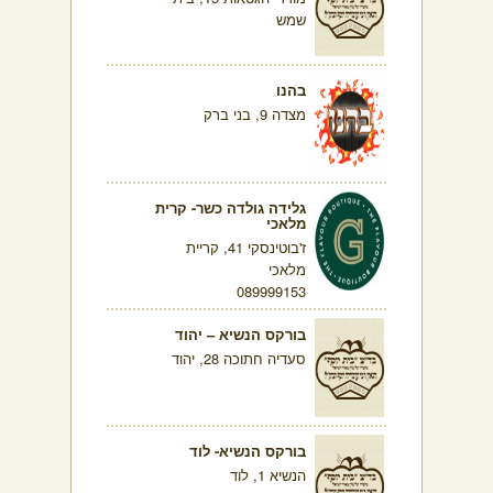
שמש
בהנו
מצדה 9, בני ברק
גלידה גולדה כשר- קרית
מלאכי
ז'בוטינסקי 41, קריית
מלאכי
089999153
בורקס הנשיא – יהוד
סעדיה חתוכה 28, יהוד
בורקס הנשיא- לוד
הנשיא 1, לוד