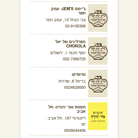
ג'יימס JEM'S- עמק
חפר
צבי הנחל 13, עמק חפר
03-9195366
הפרלינים של יעל
CHOKOLA
יוסף חכמי 1, ירושלים
052-7389725
טרופיקו
בריסל 8, שדרות
0524629550
חומוס אור יהודה- תל
אביב
דיזנגרוף 167, תל אביב -
יפו
0509044456