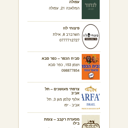
עפולה
המלאכה 21, עפולה
פיצוחי לוז
השרברב 8, אילת
0777712727
סביח הכפר – כפר סבא
ויצמן 153, כפר סבא
098877854
צרפתי מעושנים – תל
אביב
אלוף קלמן מגן 3, תל
אביב - יפו
מסעדת רקבב – צומת
בילו