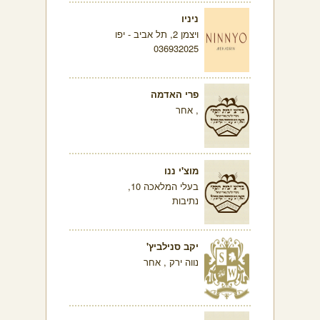
ניניו
ויצמן 2, תל אביב - יפו
036932025
פרי האדמה
, אחר
מוצ'י ננו
בעלי המלאכה 10,
נתיבות
יקב סנילביץ'
נווה ירק , אחר