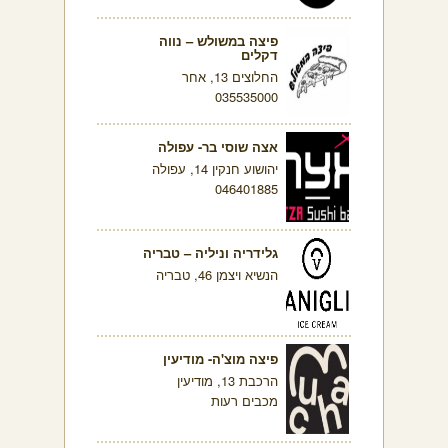
פיצה במשולש – נווה
דקלים
החלוצים 13, אחר
035535000
אצה שוסי בר- עפולה
יהושוע חנקין 14, עפולה
046401885
גלידריה וניליה – טבריה
הנשיא ויצמן 46, טבריה
פיצה מוצ'ה- מודיעין
הרכבת 13, מודיעין
מכבים רעות