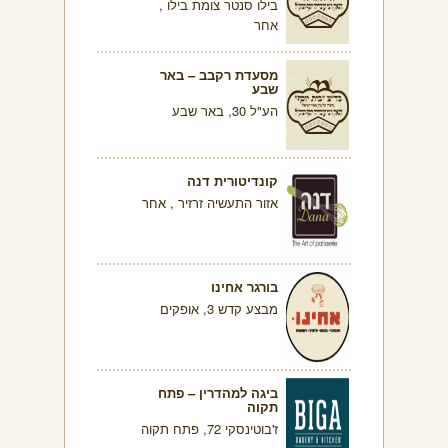
בילו סנטר צומת בילו ,
אחר
מסעדת רקבב – באר
שבע
הע"ל 30, באר שבע
קונדיטורית דנה
אזור התעשיה זרזיר , אחר
בורגר אחינו
מבצע קדש 3, אופקים
ביגה למהדרין – פתח
תקוה
ז'בוטינסקי 72, פתח תקוה