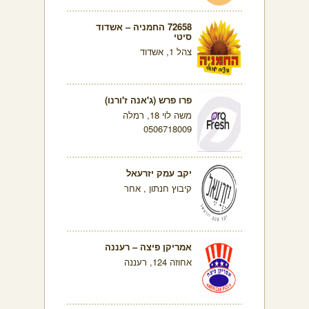
72658 החמניה – אשדוד
סיטי
צהל 1, אשדוד
פרו פרש (ג'אנה ז'ורנו)
משה לוי 18, רמלה
0506718009
יקב עמק יזרעאל
קיבוץ חנתון , אחר
אמריקן פיצה – רעננה
אחוזה 124, רעננה