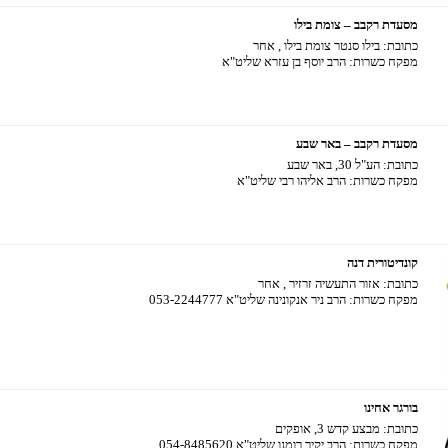
מסעדת רקבב – צומת בילו
כתובת:
בילו סנטר צומת בילו , אחר
מפקח כשרות:
הרב יוסף בן עזרא שליט"א
מסעדת רקבב – באר שבע
כתובת:
הע"ל 30, באר שבע
מפקח כשרות:
הרב אליהו רבי שליט"א
קונדיטורית דנה
כתובת:
אזור התעשיה זרזיר , אחר
מפקח כשרות:
הרב ניר אנקונינה שליט"א 053-2244777
בורגר אחינו
כתובת:
מבצע קדש 3, אופקים
מפקח כשרות:
הרב יקיר רומנו שליט"א 054-8485620