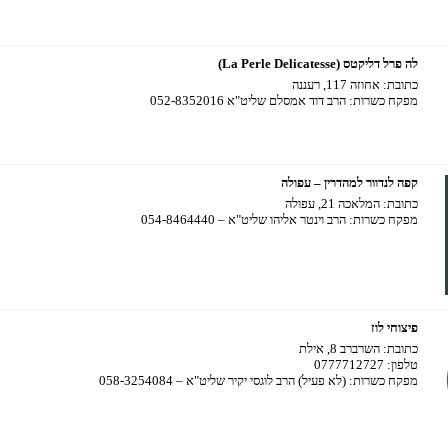
לה פרל דליקטס (La Perle Delicatesse)
כתובת:
אחוזה 117, רעננה
מפקח כשרות:
הרב דוד אמסלם שליט"א 052-8352016
קפה לנדוור למהדרין – עפולה
כתובת:
המלאכה 21, עפולה
מפקח כשרות:
הרב וינטר אליהו שליט"א – 054-8464440
פיצוחי לוז
כתובת:
השרברב 8, אילת
טלפון:
0777712727
מפקח כשרות:
(לא פעיל) הרב לוגסי יקיר שליט"א – 058-3254084