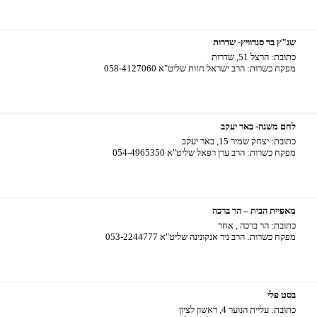
שנ"ץ בר סנדוויץ- שדרות
כתובת:
הרצל 51, שדרות
מפקח כשרות:
הרב ישראל חזות שליט"א 058-4127060
לחם משנה- באר יעקב
כתובת:
יצחק שמיר 15, באר יעקב
מפקח כשרות:
הרב ערן רפאל שליט"א 054-4965350
מאפיית הבית – הר ברכה
כתובת:
הר ברכה , אחר
מפקח כשרות:
הרב ניר אנקונינה שליט"א 053-2244777
בסט פלי
כתובת:
עליית הנוער 4, ראשון לציון