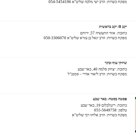
מפקח כשרות:
הרב ישי מלכה שליט"א 054-5454196
יקב 8/ יקב בראשית
כתובת:
אזור התעשיה 57, ירוחם
מפקח כשרות:
הרב יגאל בן עזרא שליט"א 050-3306070
שיווקי עוף ובקר
כתובת:
יצחק סלמה 40, באר שבע
מפקח כשרות:
הרב ליאור אדרי – סמנכ"ל
פסטה בסטה- באר שבע
כתובת:
רינגלבלום 19, באר שבע
טלפון:
055-5649758
מפקח כשרות:
הרב אליהו רבי שליט"א