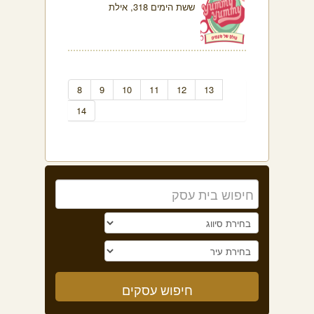
ששת הימים 318, אילת
8
9
10
11
12
13
14