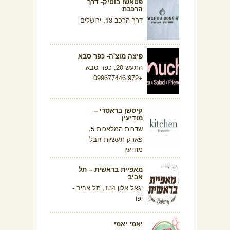
פטאשו בוטיק- דרך
הרכבת
דרך הרכב 13, ירושלים
פיצה מוצ'ה- כפר סבא
התעש 20, כפר סבא
+972 099677446
קיטשן בראסרי –
מודיעין
שדרות המלאכות 5,
פארק תעשיות חבל
מודיעין
מאפיית בראשית – תל
אביב
יגאל אלון 134, תל אביב -
יפו
יאמי יאמי