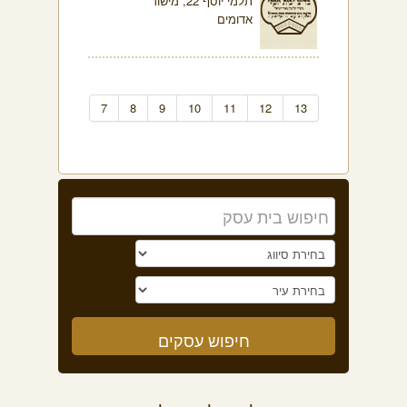
תלמי יוסף 22, מישור
אדומים
7
8
9
10
11
12
13