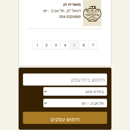
מאפיית חן
דניאל 27, תל אביב - יפו
054-5324969
1
2
3
4
5
6
7