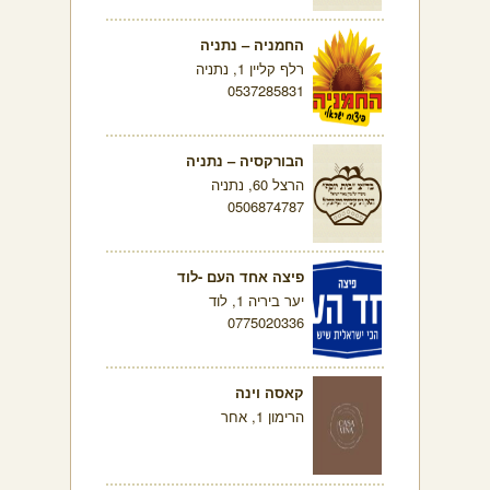
החמניה – נתניה
רלף קליין 1, נתניה
0537285831
הבורקסיה – נתניה
הרצל 60, נתניה
0506874787
פיצה אחד העם -לוד
יער ביריה 1, לוד
0775020336
קאסה וינה
הרימון 1, אחר