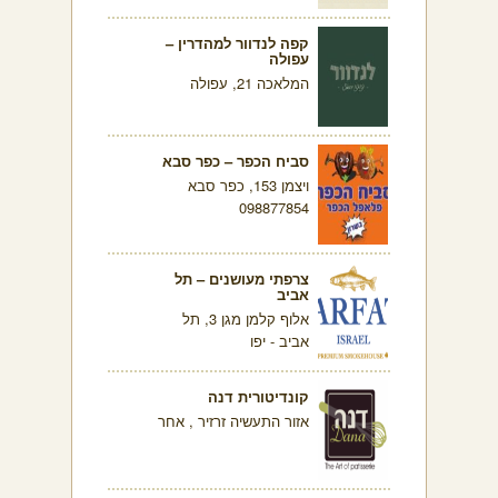
קפה לנדוור למהדרין –
עפולה
המלאכה 21, עפולה
סביח הכפר – כפר סבא
ויצמן 153, כפר סבא
098877854
צרפתי מעושנים – תל
אביב
אלוף קלמן מגן 3, תל
אביב - יפו
קונדיטורית דנה
אזור התעשיה זרזיר , אחר