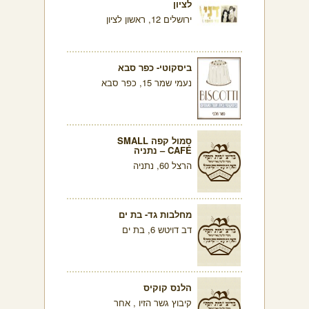
לציון
ירושלים 12, ראשון לציון
ביסקוטי- כפר סבא
נעמי שמר 15, כפר סבא
סמול קפה SMALL
CAFÉ – נתניה
הרצל 60, נתניה
מחלבות גד- בת ים
דב דויטש 6, בת ים
הלנס קוקיס
קיבוץ גשר הזיו , אחר