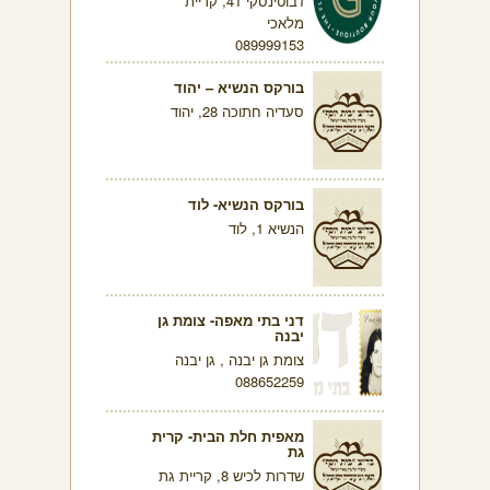
ז'בוטינסקי 41, קריית
מלאכי
089999153
בורקס הנשיא – יהוד
סעדיה חתוכה 28, יהוד
בורקס הנשיא- לוד
הנשיא 1, לוד
דני בתי מאפה- צומת גן
יבנה
צומת גן יבנה , גן יבנה
088652259
מאפית חלת הבית- קרית
גת
שדרות לכיש 8, קריית גת