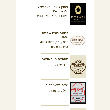
ג'אפן ג'אפן- באר שבע
ראובן רובין
ראובן רובין 5, באר שבע
פסטה לולה – פתח
תקוה
המרץ 11, פתח תקוה
0508925251
מאפיית מן האדמה
החורשת 9, בת ים
שייק ניר- טבריה
הגליל 3, טבריה