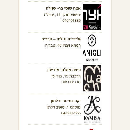
אצה שוסי בר- עפולה
יהושוע חנקין 14, עפולה
046401885
גלידריה וניליה – טבריה
הנשיא ויצמן 46, טבריה
פיצה מוצ'ה- מודיעין
הרכבת 13, מודיעין
מכבים רעות
יקב כמיסה- דלתון
מוסקט 1, מושב דלתון
04-6002655