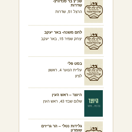
שנ"ץ בר סנדוויץ-
שדרות
הרצל 51, שדרות
לחם משנה- באר יעקב
יצחק שמיר 15, באר יעקב
בסט פלי
עליית הנוער 4, ראשון
לציון
היוצר – ראש העין
שלום שבזי 43, ראש העין
גלידות נטלי – הר גריזים
שומרון