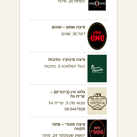
הסתת 20, אילת
פיצה שמש – שוהם
דקל 30, שוהם
פיצה פינוקיו- נתיבות
בעלי המלאכה 3, נתיבות
גלוט אין (ביכורים) –
קרית גת
מבוא סדן 3, קריית גת
08-6447628
פיצה סטורי – פתח
תקווה
יהושוע שטמפפר 24, פתח