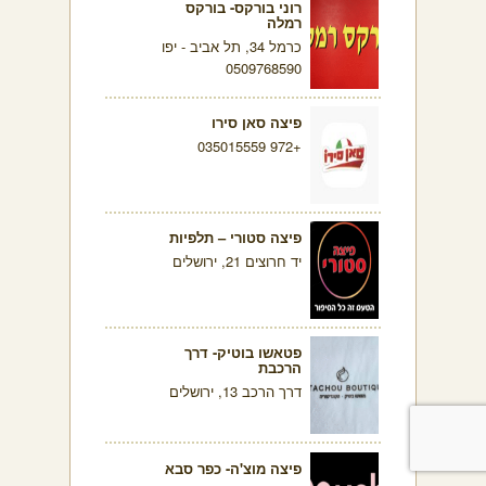
רוני בורקס- בורקס
רמלה
כרמל 34, תל אביב - יפו
0509768590
פיצה סאן סירו
+972 035015559
פיצה סטורי – תלפיות
יד חרוצים 21, ירושלים
פטאשו בוטיק- דרך
הרכבת
דרך הרכב 13, ירושלים
פיצה מוצ'ה- כפר סבא