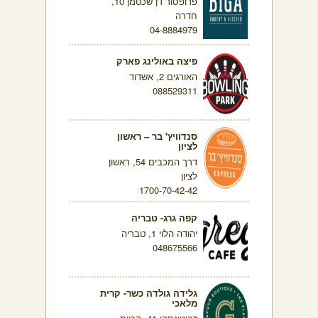
פרופסור דן שכטמן 10,
חדרה
04-8884979
פיצה באולינג פארק
האורגים 2, אשדוד
088529311
סנדוויץ' בר – ראשון
לציון
דרך המכבים 54, ראשון
לציון
1700-70-42-42
קפה גרג- טבריה
יהודה הלוי 1, טבריה
048675566
גלידה גולדה כשר- קרית
מלאכי