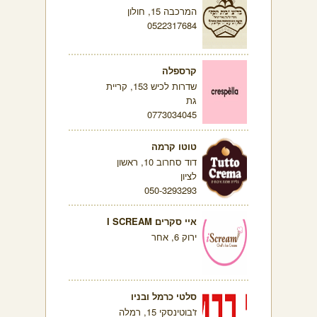
המרכבה 15, חולון
0522317684
קרספלה
שדרות לכיש 153, קריית
גת
0773034045
טוטו קרמה
דוד סחרוב 10, ראשון
לציון
050-3293293
איי סקרים I SCREAM
ירוק 6, אחר
סלטי כרמל ובניו
ז'בוטינסקי 15, רמלה