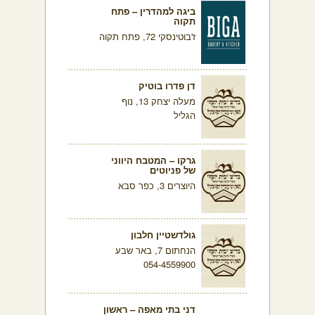
ביגה למהדרין – פתח
תקוה
ז'בוטינסקי 72, פתח תקוה
דן פדרו בוטיק
מעלה יצחק 13, נוף
הגליל
גרקו – המטבח היווני
של פניוטים
היוצרים 3, כפר סבא
גולדשטיין חלבון
הנחתום 7, באר שבע
054-4559900
דני בתי מאפה – ראשון