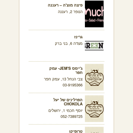
פיצה מוצ'ה – רעננה
הנופר 2, רעננה
גרינז
מצדה 6, בני ברק
ג'יימס JEM'S- עמק
חפר
צבי הנחל 13, עמק חפר
03-9195366
הפרלינים של יעל
CHOKOLA
יוסף חכמי 1, ירושלים
052-7389725
טרופיקו