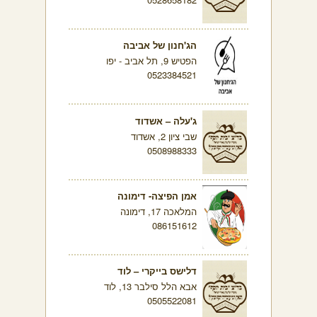
הג'חנון של אביבה
הפטיש 9, תל אביב - יפו
0523384521
ג'עלה – אשדוד
שבי ציון 2, אשדוד
0508988333
אמן הפיצה- דימונה
המלאכה 17, דימונה
086151612
דלישס בייקרי – לוד
אבא הלל סילבר 13, לוד
0505522081