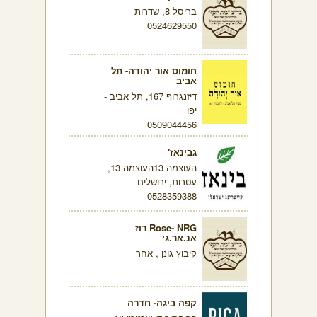
בריסל 8, שדרות
0524629550
חומוס אור יהודה- תל
אביב
דיזנגרוף 167, תל אביב -
יפו
0509044456
גבינאז'
העוצמה 13העוצמה 13,
עטרות, ירושלים
0528359388
Rose- NRG רוז
אנ.אר.גי
קיבוץ גונן , אחר
קפה ביגה- חדרה