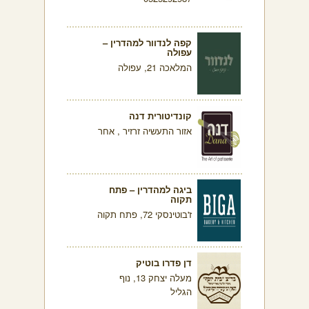
קפה לנדוור למהדרין –
עפולה
המלאכה 21, עפולה
קונדיטורית דנה
אזור התעשיה זרזיר , אחר
ביגה למהדרין – פתח
תקוה
ז'בוטינסקי 72, פתח תקוה
דן פדרו בוטיק
מעלה יצחק 13, נוף
הגליל