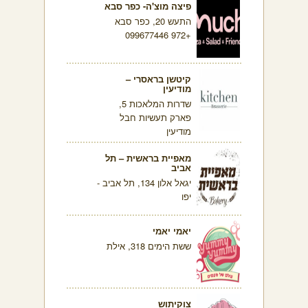
פיצה מוצ'ה- כפר סבא
התעש 20, כפר סבא
+972 099677446
קיטשן בראסרי –
מודיעין
שדרות המלאכות 5,
פארק תעשיות חבל
מודיעין
מאפיית בראשית – תל
אביב
יגאל אלון 134, תל אביב -
יפו
יאמי יאמי
ששת הימים 318, אילת
צוקיתוש