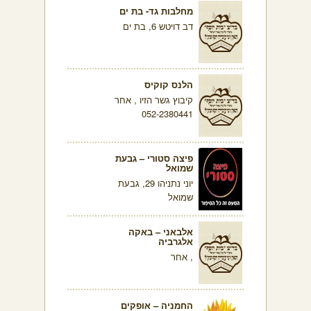
מחלבות גד- בת ים
דב דויטש 6, בת ים
הלנס קוקיס
קיבוץ גשר הזיו , אחר
052-2380441
פיצה סטורי – גבעת
שמואל
יוני נתניהו 29, גבעת
שמואל
אלבאני – באקה
אלגרביה
, אחר
החמניה – אופקים