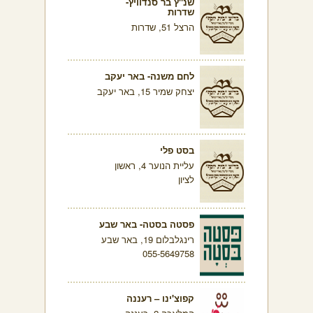
שנ"ץ בר סנדוויץ-
שדרות
הרצל 51, שדרות
לחם משנה- באר יעקב
יצחק שמיר 15, באר יעקב
בסט פלי
עליית הנוער 4, ראשון
לציון
פסטה בסטה- באר שבע
רינגלבלום 19, באר שבע
055-5649758
קפוצ'ינו – רעננה