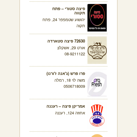
פיצה סטורי – פתח
תקווה
יהושוע שטמפפר 24, פתח
תקוה
72630 פיצה סטארדה
אורט 29, אשקלון
08-9211122
פרו פרש (ג'אנה ז'ורנו)
משה לוי 18, רמלה
0506718009
אמריקן פיצה – רעננה
אחוזה 124, רעננה