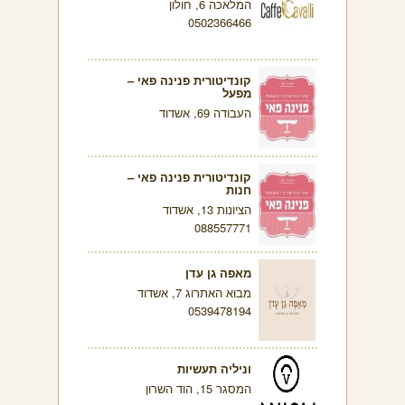
המלאכה 6, חולון
0502366466
קונדיטורית פנינה פאי –
מפעל
העבודה 69, אשדוד
קונדיטורית פנינה פאי –
חנות
הציונות 13, אשדוד
088557771
מאפה גן עדן
מבוא האתרוג 7, אשדוד
0539478194
וניליה תעשיות
המסגר 15, הוד השרון