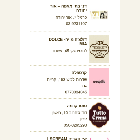
דני בתי מאפה – אור
יהודה
כרמל 7, אור יהודה
03-9231107
דולצ'ה מייה- DOLCE
MIA
ז'בוטינסקי 45, אשדוד
קרספלה
שדרות לכיש 153, קריית
גת
0773034045
טוטו קרמה
דוד סחרוב 10, ראשון
לציון
050-3293293
איי סקרים I SCREAM