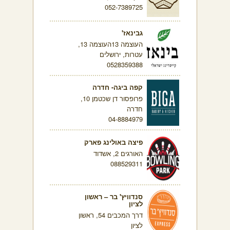
052-7389725
גבינאז'
העוצמה 13העוצמה 13,
עטרות, ירושלים
0528359388
קפה ביגה- חדרה
פרופסור דן שכטמן 10,
חדרה
04-8884979
פיצה באולינג פארק
האורגים 2, אשדוד
088529311
סנדוויץ' בר – ראשון
לציון
דרך המכבים 54, ראשון
לציון