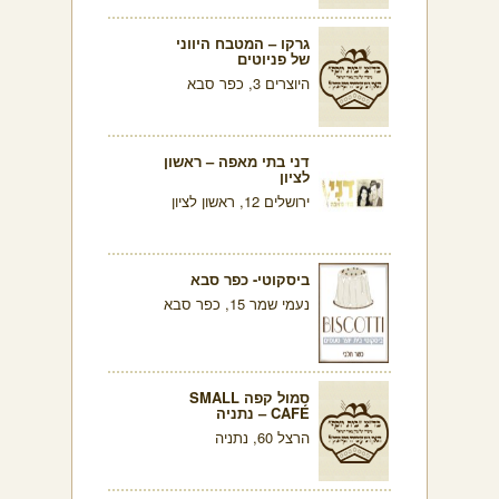
גרקו – המטבח היווני
של פניוטים
היוצרים 3, כפר סבא
דני בתי מאפה – ראשון
לציון
ירושלים 12, ראשון לציון
ביסקוטי- כפר סבא
נעמי שמר 15, כפר סבא
סמול קפה SMALL
CAFÉ – נתניה
הרצל 60, נתניה