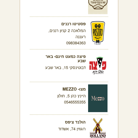
פסטיטו רננים
המלאכה 2 קניון רננים,
רעננה
098384363
פיצה כמעט חינם- באר
שבע
ז'בוטינסקי 15, באר שבע
מצו- MEZZO
היינץ כהן 5, חולון
0546555355
הולנד ציפס
רוגוזין 74, אשדוד