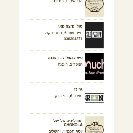
הנביאים 3, בת ים
סולו פיצה פאי
חיים עוזר 6, פתח תקוה
036394371
פיצה מוצ'ה – רעננה
הנופר 2, רעננה
גרינז
מצדה 6, בני ברק
הפרלינים של יעל
CHOKOLA
יוסף חכמי 1, ירושלים